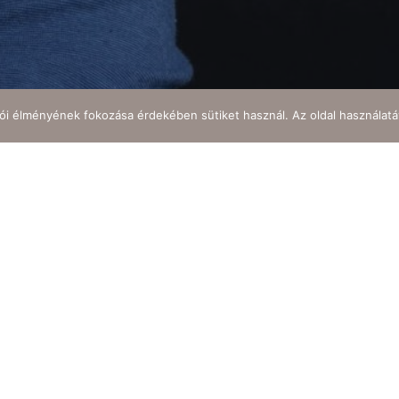
lói élményének fokozása érdekében sütiket használ. Az oldal használatá