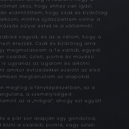
örömet okoz, hogy ehhez van igazi
án eldöntöttem, hogy csak és kizárólag
alkozni, mintha újjászülettem volna: a
ázsás súlyai estek le a vállaimról.
szabad vagyok, és az a célom, hogy a
ezt érezzék. Csak és kizárólag arra
ogy megmutassam a Te valódi, egyedi
n családi, üzleti, portré és művészi
 is ugyanaz az izgalom és alkotni
nt amikor évtizedekkel ezelőtt az első
emben megtanultam az alapokat.
n megfog a fényképészetben, az a
angulata, a személyiséged
amint az a „mágia”, ahogy ezt együtt
és e pár sor alapján úgy gondolod,
bízni a családi, portré, vagy üzleti