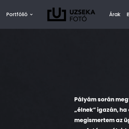
Portfólió
Árak
Pályám során megt
„élnek” igazán, ha 
megismertem az üg