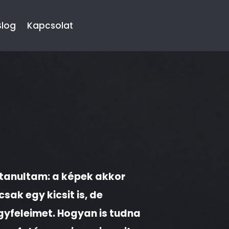
Blog
Kapcsolat
59
/ 100
SEO pontszám
anultam: a képek akkor
csak egy kicsit is, de
yfeleimet. Hogyan is tudna