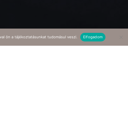
val ön a tájékoztatásunkat tudomásul veszi.
Elfogadom