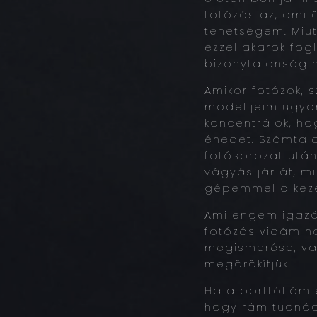
fotózás az, ami 
tehetségem. Miut
ezzel akarok fogl
bizonytalanság m
Amikor fotózok, 
modelljeim ugyan
koncentrálok, h
énedet. Számtala
fotósorozat után
vágyás jár át, mi
gépemmel a kez
Ami engem igazá
fotózás vidám h
megismerése, val
megörökítjük.
Ha a portfólióm 
hogy rám tudnád 