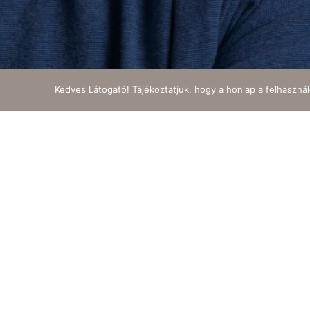
Kedves Látogató! Tájékoztatjuk, hogy a honlap a felhaszná