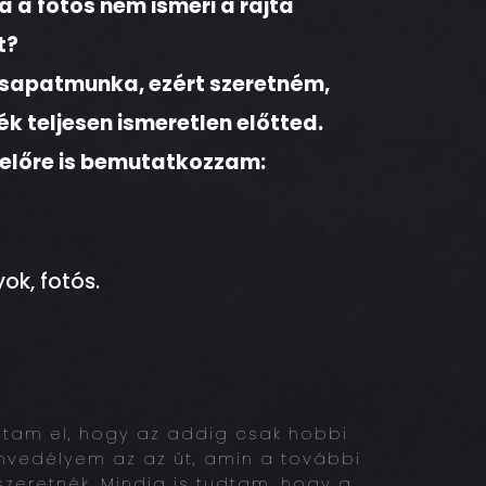
a a fotós nem ismeri a rajta
t?
csapatmunka, ezért szeretném,
 teljesen ismeretlen előtted.
előre is bemutatkozzam:
k, fotós.
ztam el, hogy az addig csak hobbi
envedélyem az az út, amin a további
szeretnék. Mindig is tudtam, hogy a