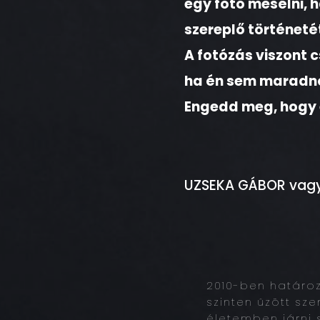
egy fotó mesélni, h
szereplő történeté
A fotózás viszont 
ha én sem maradnék
Engedd meg, hogy 
UZSEKA GÁBOR vagyo
2010-ben határo
szinten űzött sz
életemben járni 