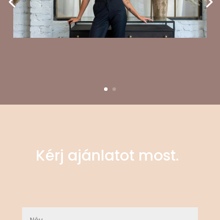
Kérj ajánlatot most.