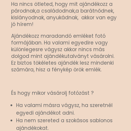
Ha nincs ötleted, hogy mit ajándékozz a
párodnak,a családodnak,a barátnődnek,
kislányodnak, anyukádnak, akkor van egy
jó hírem!
Ajándékozz maradandó emléket fotó
formájában. Ha valami egyedire vagy
különlegesre vágysz akkor nincs más
dolgod mint ajándékutalványt vásárolni.
Ez biztos tökéletes ajándék lesz mindenki
számára, hisz a fénykép örök emlék.
És hogy mikor vásárolj fotózást ?
Ha valami másra vágysz, ha szeretnél
egyedi ajándékot adni.
Ha nem szereted a szokásos sablonos
ajándékokat.