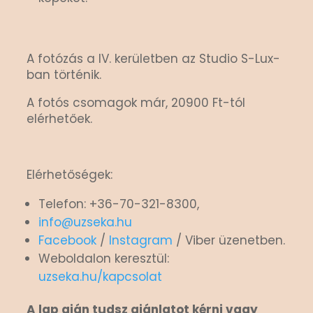
A fotózás a IV. kerületben az Studio S-Lux-
ban történik.
A fotós csomagok már
, 20900 Ft-tól
elérhetőek.
Elérhetőségek:
Telefon: +36-70-321-8300,
info@uzseka.hu
Facebook
/
Instagram
/ Viber üzenetben.
Weboldalon keresztül:
uzseka.hu/kapcsolat
A lap aján tudsz ajánlatot kérni vagy