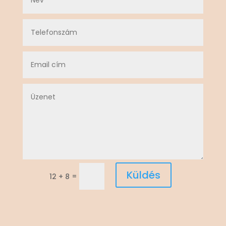
Küldés
=
12 + 8