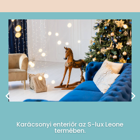
Karácsonyi enteriőr az S-lux Leone
termében.