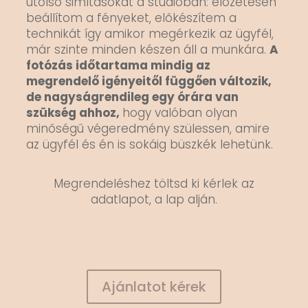
utolsó simításokat a stúdióban: előzetesen
beállítom a fényeket, előkészítem a
technikát így amikor megérkezik az ügyfél,
már szinte minden készen áll a munkára.
A
fotózás időtartama mindig az
megrendelő igényeitől függően változik,
de nagyságrendileg egy órára van
szükség ahhoz,
hogy valóban olyan
minőségű végeredmény szülessen, amire
az ügyfél és én is sokáig büszkék lehetünk.
Megrendeléshez töltsd ki kérlek az
adatlapot, a lap alján.
Ajánlatot kérek