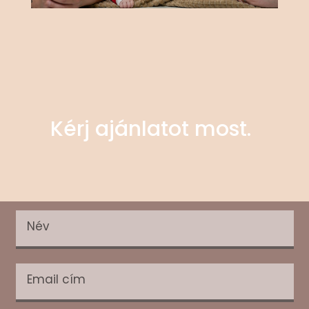
Kérj ajánlatot most.