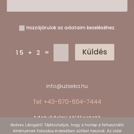
Hozzájárulok az adataim kezeléséhez.
Küldés
=
15 + 2
info@uzseka.hu
Tel: +43-670-604-7444
Adatvédelmi tájékoztató
Kedves Látogató! Tájékoztatjuk, hogy a honlap a felhasználói
élményének fokozása érdekében sütiket használ. Az oldal
Minden jog fenntartva - 2026- Uzseka Fotó