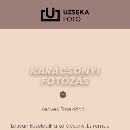
72
/ 100
SEO pontszám
KARÁCSONYI
FOTÓZÁS
Kedves Érdeklődő !
Lassan közeledik a karácsony. Ez remek