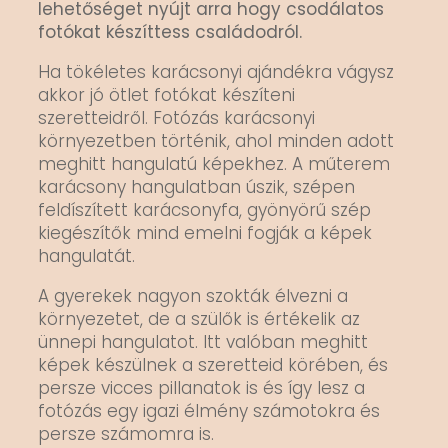
lehetőséget nyújt arra hogy csodálatos
fotókat készíttess családodról.
Ha tökéletes karácsonyi ajándékra vágysz
akkor jó ötlet fotókat készíteni
szeretteidről.
Fotózás karácsonyi
környezetben történik, ahol minden adott
meghitt hangulatú képekhez.
A műterem
karácsony hangulatban úszik, szépen
feldíszített karácsonyfa, gyönyörű szép
kiegészítők mind emelni fogják a képek
hangulatát.
A gyerekek nagyon szokták élvezni a
környezetet, de a szülők is értékelik az
ünnepi hangulatot. Itt valóban meghitt
képek készülnek a szeretteid körében, és
persze vicces pillanatok is és így lesz a
fotózás egy igazi élmény számotokra és
persze számomra is.