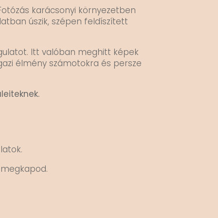
Fotózás karácsonyi környezetben
ban úszik, szépen feldíszített
gulatot. Itt valóban meghitt képek
y igazi élmény számotokra és persze
leiteknek.
latok.
t megkapod.