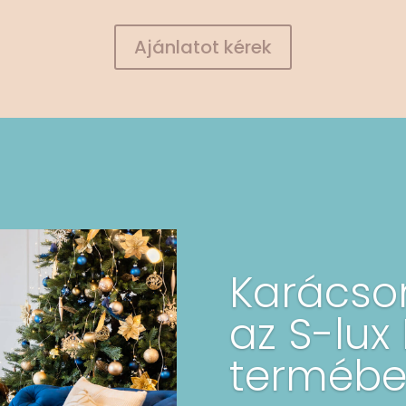
Ajánlatot kérek
Karácson
az S-lux
termébe