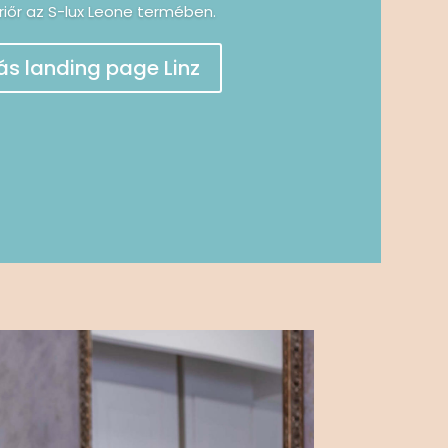
iőr az S-lux Leone termében.
ás landing page Linz