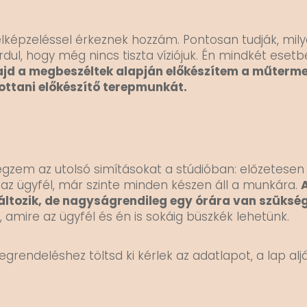
képzeléssel érkeznek hozzám. Pontosan tudják, mily
rdul, hogy még nincs tiszta víziójuk. Én mindkét eset
ajd a megbeszéltek alapján előkészítem a műtermet,
ottani előkészítő terepmunkát.
égzem az utolsó simításokat a stúdióban: előzetesen
az ügyfél, már szinte minden készen áll a munkára.
áltozik, de nagyságrendileg egy órára van szüksé
mire az ügyfél és én is sokáig büszkék lehetünk.
egrendeléshez töltsd ki kérlek az adatlapot, a lap aljá