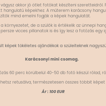
ágysz akkor jó ötlet fotókat készíteni szeretteidről.
tt hangulatú képekhez.
A műterem karácsony hangulat
zítők mind emelni fogják a képek hangulatát.
a környezetet, de a szülők is értékelik az ünnepi han
 persze vicces pillanatok is és így lesz a fotózás eg
ült képek tökéletes ajándékok a szüleiteknek nagyszü
Karácsonyi mini csomag.
ózás 60 perc körülbelül 40-50 db fotó készül rólad, ró
rhetsz retusálva, természetesen összes többit képe
Ár : 100 EUR