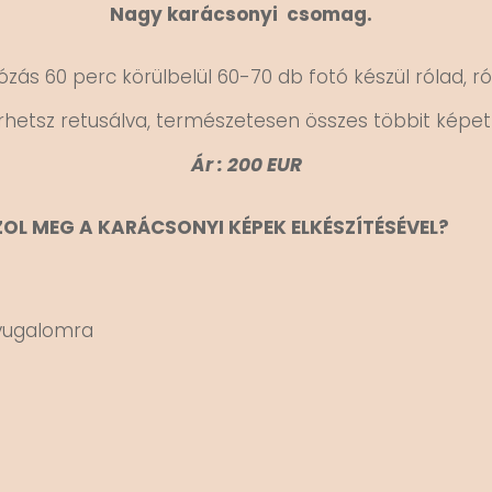
Nagy karácsonyi csomag.
ózás 60 perc körülbelül 60-70 db fotó készül rólad, ró
rhetsz retusálva, természetesen összes többit kép
Ár : 200 EUR
ZOL MEG A KARÁCSONYI KÉPEK ELKÉSZÍTÉSÉVEL?
nyugalomra