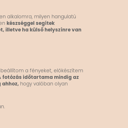
en alkalomra, milyen hangulatú
ben
készséggel segítek
 illetve ha külső helyszínre van
 beállítom a fényeket, előkészítem
A fotózás időtartama mindig az
g ahhoz,
hogy valóban olyan
n.