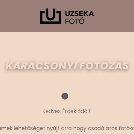
KARÁCSONYI FOTÓZÁS
Kedves Érdeklődő !
remek lehetőséget nyújt arra hogy csodálatos fotóka