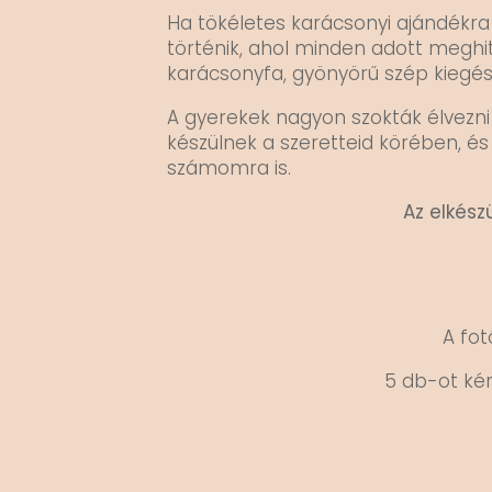
Ha tökéletes karácsonyi ajándékra v
történik, ahol minden adott meghi
karácsonyfa, gyönyörű szép kiegés
A gyerekek nagyon szokták élvezni 
készülnek a szeretteid körében, és
számomra is.
Az elkész
A fot
5 db-ot ké