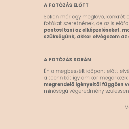
A FOTÓZÁS ELŐTT
Sokan már egy meglévő, konkrét el
fotókat szeretnének, de az is előfo
pontosítani az elképzeléseket, m
szükségünk, akkor elvégezem az 
A FOTÓZÁS SORÁN
Én a megbeszélt időpont előtt elv
a technikát így amikor megérkezik 
megrendelő igényeitől függően v
minőségű végeredmény szülessen, a
M