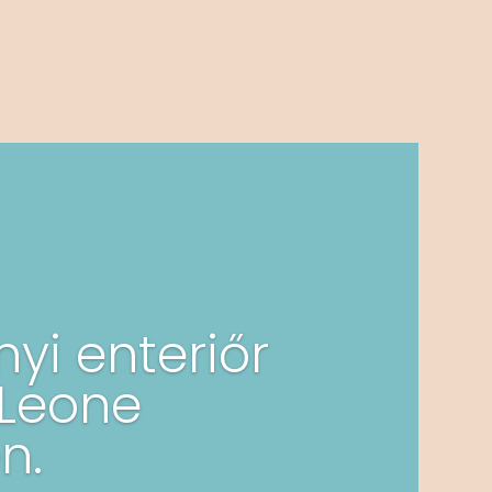
yi enteriőr
 Leone
n.