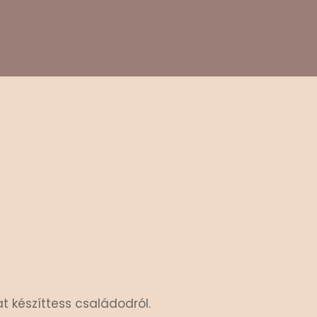
17
/ 100
SEO pontszám
t készíttess családodról.